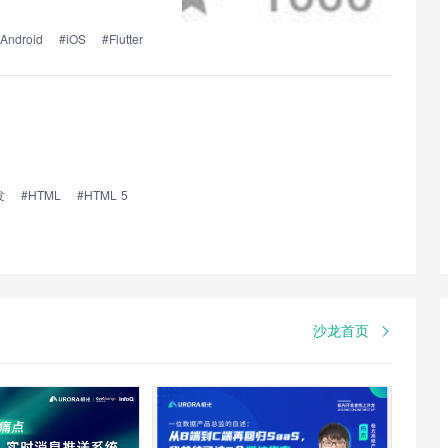
Android
#iOS
#Flutter
发
#HTML
#HTML 5
沙龙首页