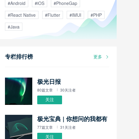
#Android
#iOS
#PhoneGap
#React Native
#Flutter
#IMUI
#PHP
#Java
专栏排行榜
更多
极光日报
80篇文章
30关注者
关注
极光宝典 | 你想问的我都有
77篇文章
31关注者
关注