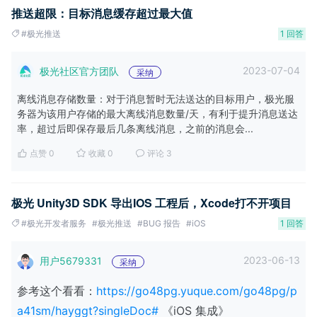
推送超限：目标消息缓存超过最大值
#极光推送
1 回答
2023-07-04
极光社区官方团队
采纳
离线消息存储数量：对于消息暂时无法送达的目标用户，极光服
务器为该用户存储的最大离线消息数量/天，有利于提升消息送达
率，超过后即保存最后几条离线消息，之前的消息会...
点赞 0
收藏 0
评论 3
极光 Unity3D SDK 导出IOS 工程后，Xcode打不开项目
#极光开发者服务
#极光推送
#BUG 报告
#iOS
1 回答
2023-06-13
用户5679331
采纳
参考这个看看：
https://go48pg.yuque.com/go48pg/p
a41sm/hayggt?singleDoc#
《iOS 集成》