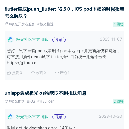
flutter集成jpush_flutter: ^2.5.0，iOS pod下载的时候报错
怎么解决？
#极光开发者服务
#极光推送
1 回答
2023-11-07
极光社区官方团队
采纳
您好，试下重装pod 或者删除pod本地repo并更新如仍有问题，
可直接用插件demo试下 flutter插件目前统一用这个分支
https://github.c...
点赞 0
收藏 0
评论 1
uniapp集成极光ios端获取不到推送消息
#极光推送
#iOS
#HBuilder
2 回答
2023-10-30
极光社区官方团队
采纳
返回 get devicetoken error -14问题：