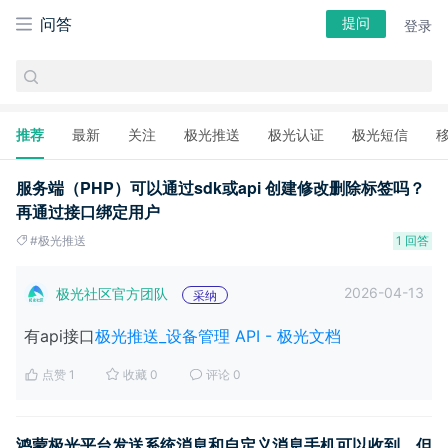
问答
提问
登录
推荐
最新
关注
极光推送
极光认证
极光短信
服务端（PHP）可以通过sdk或api 创建修改删除标签吗？
再通过接口绑定用户
#极光推送
1 回答
2026-04-13
极光社区官方团队
采纳
有api接口
极光推送_设备管理 API - 极光文档
点赞 1
收藏 0
评论 0
鸿蒙极光平台发送系统消息和自定义消息手机可以收到，但