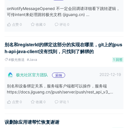
onNotifyMessageOpened 不一定会回调请详细看下跳转逻辑，
可传intent来处理跳转极光文档 (jiguang.cn) ...
点赞 0
收藏 0
评论 0
别名和registerId的绑定这部分的实现在哪里，git上的jpus
h-api-java-client没有找到，只找到了解绑的
#极光推送
#Java
1 回答
2022-12-19
极光社区官方团队
采纳
别名和设备绑定关系，服务端客户端都可以操作，服务端
https://docs.jiguang.cn/jpush/server/push/rest_api_v3_...
点赞 0
收藏 0
评论 1
误删除应用请帮忙恢复谢谢