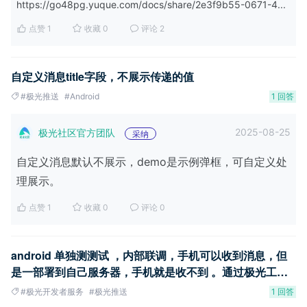
https://go48pg.yuque.com/docs/share/2e3f9b55-0671-4...
点赞 1
收藏 0
评论 2
自定义消息title字段，不展示传递的值
#极光推送
#Android
1 回答
2025-08-25
极光社区官方团队
采纳
自定义消息默认不展示，demo是示例弹框，可自定义处
理展示。
点赞 1
收藏 0
评论 0
android 单独测测试 ，内部联调，手机可以收到消息，但
是一部署到自己服务器，手机就是收不到 。通过极光工作
台发送的就能收到
#极光开发者服务
#极光推送
1 回答