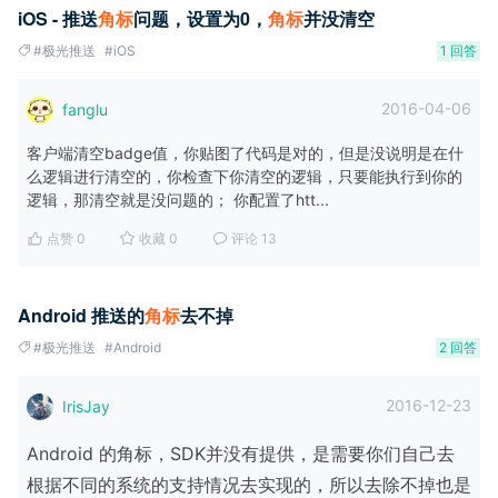
iOS - 推送
角
标
问题，设置为0，
角
标
并没清空
#极光推送
#iOS
1 回答
2016-04-06
fanglu
客户端清空badge值，你贴图了代码是对的，但是没说明是在什
么逻辑进行清空的，你检查下你清空的逻辑，只要能执行到你的
逻辑，那清空就是没问题的； 你配置了htt...
点赞 0
收藏 0
评论 13
Android 推送的
角
标
去不掉
#极光推送
#Android
2 回答
2016-12-23
IrisJay
Android 的角标，SDK并没有提供，是需要你们自己去
根据不同的系统的支持情况去实现的，所以去除不掉也是