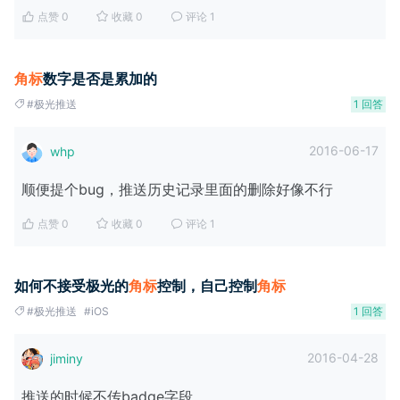
点赞 0
收藏 0
评论 1
角
标
数字是否是累加的
#极光推送
1 回答
2016-06-17
whp
顺便提个bug，推送历史记录里面的删除好像不行
点赞 0
收藏 0
评论 1
如何不接受极光的
角
标
控制，自己控制
角
标
#极光推送
#iOS
1 回答
2016-04-28
jiminy
推送的时候不传badge字段。