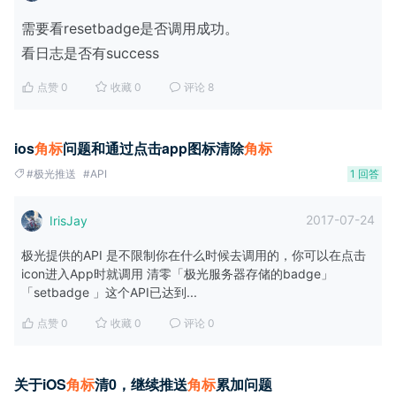
需要看resetbadge是否调用成功。
看日志是否有success
点赞 0
收藏 0
评论 8
ios
角
标
问题和通过点击app图标清除
角
标
#极光推送
#API
1 回答
2017-07-24
IrisJay
极光提供的API 是不限制你在什么时候去调用的，你可以在点击
icon进入App时就调用 清零「极光服务器存储的badge」
「setbadge 」这个API已达到...
点赞 0
收藏 0
评论 0
关于iOS
角
标
清0，继续推送
角
标
累加问题