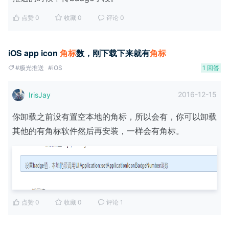
点赞 0
收藏 0
评论 0
iOS app icon
角
标
数，刚下载下来就有
角
标
#极光推送
#iOS
1 回答
2016-12-15
IrisJay
你卸载之前没有置空本地的角标，所以会有，你可以卸载
其他的有角标软件然后再安装，一样会有角标。
点赞 0
收藏 0
评论 1