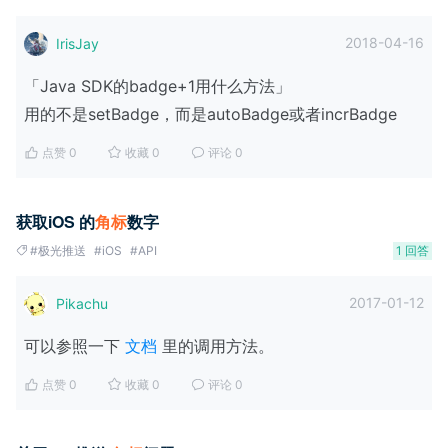
2018-04-16
IrisJay
「Java SDK的badge+1用什么方法」
用的不是setBadge，而是autoBadge或者incrBadge
点赞 0
收藏 0
评论 0
获取iOS 的
角
标
数字
#极光推送
#iOS
#API
1 回答
2017-01-12
Pikachu
可以参照一下
文档
里的调用方法。
点赞 0
收藏 0
评论 0