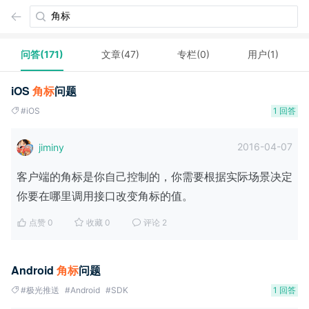
问答(171)
文章(47)
专栏(0)
用户(1)
iOS
角
标
问题
#iOS
1 回答
2016-04-07
jiminy
客户端的角标是你自己控制的，你需要根据实际场景决定
你要在哪里调用接口改变角标的值。
点赞 0
收藏 0
评论 2
Android
角
标
问题
#极光推送
#Android
#SDK
1 回答