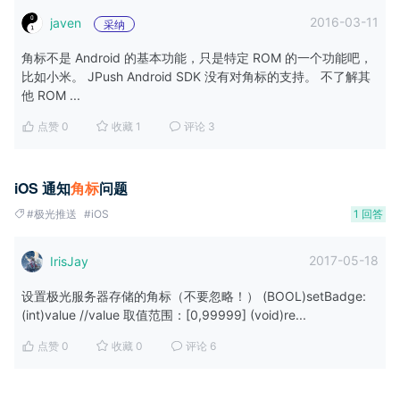
2016-03-11
javen
采纳
角标不是 Android 的基本功能，只是特定 ROM 的一个功能吧，
比如小米。 JPush Android SDK 没有对角标的支持。 不了解其
他 ROM ...
点赞 0
收藏 1
评论 3
iOS 通知
角
标
问题
#极光推送
#iOS
1 回答
2017-05-18
IrisJay
设置极光服务器存储的角标（不要忽略！） (BOOL)setBadge:
(int)value //value 取值范围：[0,99999] (void)re...
点赞 0
收藏 0
评论 6