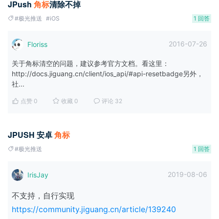
JPush
角
标
清除不掉
#极光推送
#iOS
1 回答
2016-07-26
Floriss
关于角标清空的问题，建议参考官方文档。看这里：
http://docs.jiguang.cn/client/ios_api/#api-resetbadge另外，
社...
点赞 0
收藏 0
评论 32
JPUSH 安卓
角
标
#极光推送
1 回答
2019-08-06
IrisJay
不支持，自行实现
https://community.jiguang.cn/article/139240