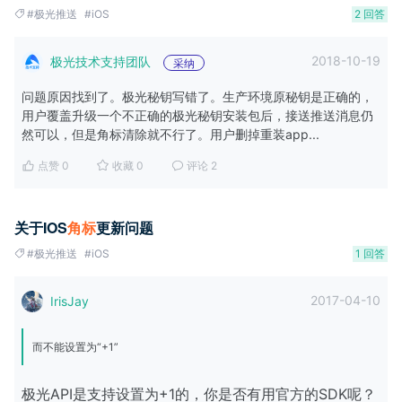
#极光推送
#iOS
2 回答
2018-10-19
极光技术支持团队
采纳
问题原因找到了。极光秘钥写错了。生产环境原秘钥是正确的，
用户覆盖升级一个不正确的极光秘钥安装包后，接送推送消息仍
然可以，但是角标清除就不行了。用户删掉重装app...
点赞 0
收藏 0
评论 2
关于IOS
角
标
更新问题
#极光推送
#iOS
1 回答
2017-04-10
IrisJay
而不能设置为“+1”
极光API是支持设置为+1的，你是否有用官方的SDK呢？