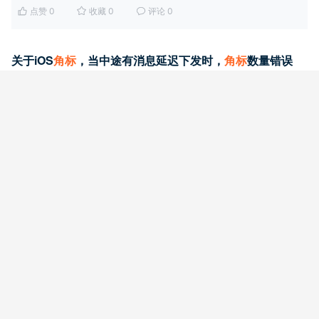
点赞 0
收藏 0
评论 0
关于iOS
角
标
，当中途有消息延迟下发时，
角
标
数量错误
#极光推送
#iOS
1 回答
2017-09-08
IrisJay
1、请说清楚你们管理角标的全部逻辑 2、如果你们推送的时候，
每条消息的badge都写的+1，那么不会出现你说的情况 3、 发送
的时候未成功或网络波动等原因造成...
点赞 0
收藏 0
评论 17
ios推送，
角
标
+1的问题
#极光推送
#iOS
#API
1 回答
2016-03-24
javen