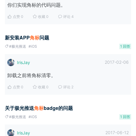
你们实现角标的代码问题。
点赞 0
收藏 0
评论 4
新安装APP
角
标
问题
#极光推送
#iOS
1 回答
2017-02-06
IrisJay
卸载之前将角标清零。
点赞 0
收藏 0
评论 2
关于极光推送
角
标
badge的问题
#极光推送
#iOS
1 回答
2017-06-12
IrisJay