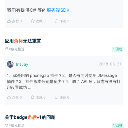
我们有提供C# 等的
服务端SDK
点赞 0
收藏 0
评论 3
应用
角
标
无法重置
#极光推送
1 回答
2018-06-21
IrisJay
1、你是用的 phonegap 插件？2、是否有同时使用 JMessage
插件？3、插件版本分别是多少？4、调了 API 后，日志有没有打
印设置成功 ...
点赞 0
收藏 0
评论 6
关于badge
角
标
+1的问题
#极光推送
1 回答